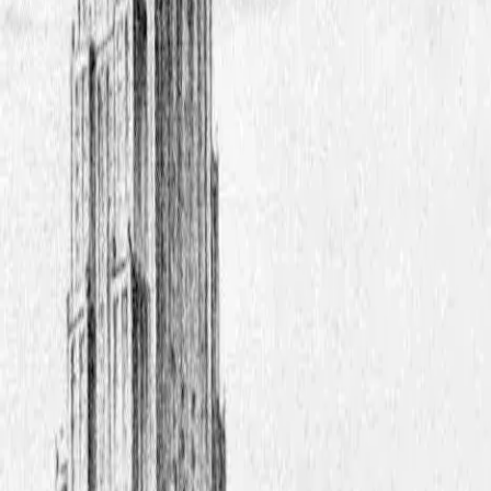
aldrig byggdes
Följ med på en vandring genom det Stockholm som aldrig byggdes.
Vi bläddrar i stadens bortglömda ritningar – visioner om aztekiska
Nobelpalats, skyskrapor och djärva trafiklösningar som stoppades av
politik, ekonomi och protester. Längs Strandvägen, Nybroplan,
Kungsträdgården och Gamla stan möter vi modernismens stora
drömmar och kontroverser. Vandringen avslutas vid Slussen, där
framtiden fortfarande debatteras.
Barn av sin stad
Följ med på en tidsresa till ett Stockholm i förändring, där fabriksrök,
framtidstro och fattigdom lever sida vid sida. Med inspiration från
"Barn av sin stad" möter vi Lotten Nilsson och hennes barn i den
växande huvudstaden. På Norrmalm följer vi spår av arbete,
förluster och drömmar i miljöer som formade både romanfigurerna
och staden själv.
En stadsvandring om vardag, kamp och livsöden i det moderna
Stockholms barndom.
Dan Andersson i Stockholm - poesi & passion