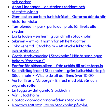
och parker
Anna Lindhagen – en stadens räddare och
rösträttskvinna
Gamla stan bortom turiststråket – Gatorna där du hör
historien viska
Tantolunden – park, pärla och plats för livets alla
skeden
Lärkstaden – en hemlig värld mitt i Stockholm
Sibirien – ett kallt namn för ett hett kvarter
Tobakens tid i Stockholm – ett stycke luktande
industrihistoria
Gratis stadsvandring i Stockholm? Här är sanningen
bakom "free tours"
Fanfar för blåsmusiken – från urblås till orkesterpuls
Koloniträdgårdar i Stockholm – grön kulturhistoria på
Södermalm 🌱Visste du att det finns över 10 00
Varför firar vi Valborg? – En fest med eld, vår och
urgamla rötter
En tugga av det gamla Stockholm
Vår i Stockholm
Upptäck gömda grönområden i Stockholm
Kreativa sätt att njuta av Stockholm på cykel