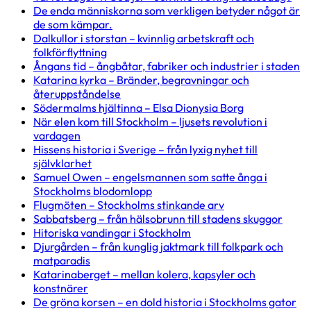
De enda människorna som verkligen betyder något är
de som kämpar.
Dalkullor i storstan – kvinnlig arbetskraft och
folkförflyttning
Ångans tid – ångbåtar, fabriker och industrier i staden
Katarina kyrka – Bränder, begravningar och
återuppståndelse
Södermalms hjältinna – Elsa Dionysia Borg
När elen kom till Stockholm – ljusets revolution i
vardagen
Hissens historia i Sverige – från lyxig nyhet till
självklarhet
Samuel Owen – engelsmannen som satte ånga i
Stockholms blodomlopp
Flugmöten – Stockholms stinkande arv
Sabbatsberg – från hälsobrunn till stadens skuggor
Hitoriska vandingar i Stockholm
Djurgården – från kunglig jaktmark till folkpark och
matparadis
Katarinaberget – mellan kolera, kapsyler och
konstnärer
De gröna korsen – en dold historia i Stockholms gator