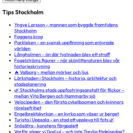
Tips Stockholm
Yngve Larsson – mannen som byggde framtidens
Stockholm
Faggens krog
Parkleken – en svensk uppfinning som erövrade
världen
Långholmen – ön där tystnaden blev ett straff
Fogelströms figurer – när skönlitteraturen blev vår
historieskrivning
🔥 Valborg – mellan mörker och ljus
Lärkstaden i Stockholm – historia, arkitektur och
stadsplanering
🌿 Stockholms stads uppfostringsanstalt för flickor –
mellan Vita Bergen och Hammarby sjö
Velocipeden – den första cykelboomen och kvinnors
rörelsefrihet
Engelbrektskyrkan – en kyrka som växer ur berget
Turista i Uppsala – en stad att uppleva till fots 🌿
Snösätra - konstens färgpalett
Varför säger vi God jul – och inte Trevlig födelsedag?