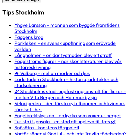
Tips Stockholm
Yngve Larsson – mannen som byggde framtidens
Stockholm
Faggens krog
Parkleken – en svensk uppfinning som erövrade
världen
Långholmen – ön där tystnaden blev ett straff
Fogelströms figurer – när skönlitteraturen blev vår
historieskrivning
🔥 Valborg – mellan mörker och ljus
Lärkstaden i Stockholm – historia, arkitektur och
stadsplanering
🌿 Stockholms stads uppfostringsanstalt för flickor –
mellan Vita Bergen och Hammarby sjö
Velocipeden – den första cykelboomen och kvinnors
rörelsefrihet
Engelbrektskyrkan – en kyrka som växer ur berget
Turista i Uppsala – en stad att uppleva till fots 🌿
Snösätra - konstens färgpalett
Varför säger vi God jul – och inte Trevlig födelsedag?