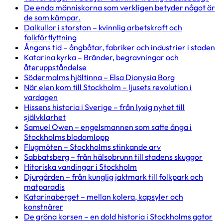
De enda människorna som verkligen betyder något är
de som kämpar.
Dalkullor i storstan – kvinnlig arbetskraft och
folkförflyttning
Ångans tid – ångbåtar, fabriker och industrier i staden
Katarina kyrka – Bränder, begravningar och
återuppståndelse
Södermalms hjältinna – Elsa Dionysia Borg
När elen kom till Stockholm – ljusets revolution i
vardagen
Hissens historia i Sverige – från lyxig nyhet till
självklarhet
Samuel Owen – engelsmannen som satte ånga i
Stockholms blodomlopp
Flugmöten – Stockholms stinkande arv
Sabbatsberg – från hälsobrunn till stadens skuggor
Hitoriska vandingar i Stockholm
Djurgården – från kunglig jaktmark till folkpark och
matparadis
Katarinaberget – mellan kolera, kapsyler och
konstnärer
De gröna korsen – en dold historia i Stockholms gator