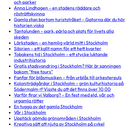
och parker
Anna Lindhagen – en stadens räddare och
rösträttskvinna
Gamla stan bortom turiststråket – Gatorna där du hör
historien viska
Tantolunden – park, pärla och plats för livets alla
skeden
Lärkstaden – en hemlig värld mitt i Stockholm
Sibirien – ett kallt namn för ett hett kvarter
Tobakens tid i Stockholm – ett stycke luktande
industrihistoria
Gratis stadsvandring i Stockholm? Här är sanningen
bakom "free tours"
Fanfar för blåsmusiken – från urblås till orkesterpuls
Koloniträdgårdar i Stockholm – grön kulturhistoria på
Södermalm 🌱Visste du att det finns över 10 00
Varför firar vi Valborg? – En fest med eld, vår och
urgamla rötter
En tugga av det gamla Stockholm
Vår i Stockholm
Upptäck gömda grönområden i Stockholm
Kreativa sätt att njuta av Stockholm på cykel