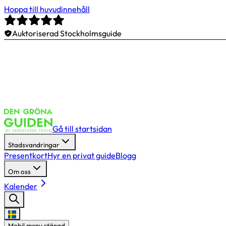
Hoppa till huvudinnehåll
Auktoriserad Stockholmsguide
Gå till startsidan
Stadsvandringar
Presentkort
Hyr en privat guide
Blogg
Om oss
Kalender
Mobil meny stängd