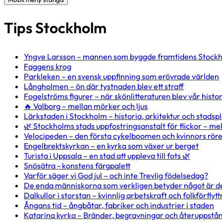
Tips Stockholm
Yngve Larsson – mannen som byggde framtidens Stock
Faggens krog
Parkleken – en svensk uppfinning som erövrade världen
Långholmen – ön där tystnaden blev ett straff
Fogelströms figurer – när skönlitteraturen blev vår histo
🔥 Valborg – mellan mörker och ljus
Lärkstaden i Stockholm – historia, arkitektur och stadsp
🌿 Stockholms stads uppfostringsanstalt för flickor – m
Velocipeden – den första cykelboomen och kvinnors röre
Engelbrektskyrkan – en kyrka som växer ur berget
Turista i Uppsala – en stad att uppleva till fots 🌿
Snösätra - konstens färgpalett
Varför säger vi God jul – och inte Trevlig födelsedag?
De enda människorna som verkligen betyder något är 
Dalkullor i storstan – kvinnlig arbetskraft och folkförflyt
Ångans tid – ångbåtar, fabriker och industrier i staden
Katarina kyrka – Bränder, begravningar och återuppstå