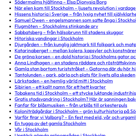
Södermalms hjältinna – Elsa Dionysia Borg
När elen kom till Stockholm – ljusets revolution i vardag
Hissens historia i Sverige – från lyxig nyhet till självklarh
Samuel Owen – engelsmannen som satte ånga i Stockh
Flugmöten – Stockholms stinkande arv
Sabbatsberg – från hälsobrunn till stadens skuggor
Hitoriska vandingar i Stockholm
Djurgården – från kunglig jaktmark till folkpark och mat
Katarinaberget – mellan kolera, kapsyler och konstnäre
De gröna korsen – en dold historia i Stockholms gator o
Anna Lindhagen – en stadens räddare och rösträttskvinn
Gamla stan bortom turiststråket – Gatorna där du hör hi
Tantolunden – park, pärla och plats för livets alla skeden
Lärkstaden – en hemlig värld mitt i Stockholm
Sibirien – ett kallt namn för ett hett kvarter
Tobakens tid i Stockholm – ett stycke luktande industrihi
Gratis stadsvandring i Stockholm? Här är sanningen bak
Fanfar för blåsmusiken – från urblås till orkesterpuls
Koloniträdgårdar i Stockholm – grön kulturhistoria på S
Varför firar vi Valborg? – En fest med eld, vår och urgaml
En tugga av det gamla Stockholm
Vår i Stockholm
Upptäck gömda grönområden i Stockholm