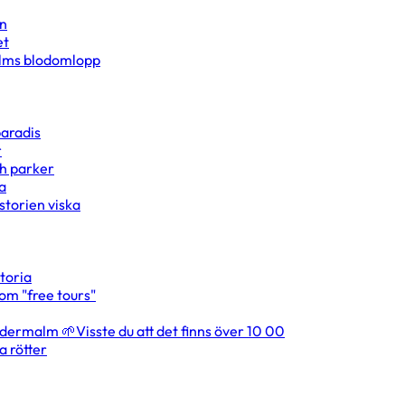
en
et
olms blodomlopp
paradis
r
ch parker
a
storien viska
storia
om "free tours"
ödermalm 🌱Visste du att det finns över 10 00
a rötter