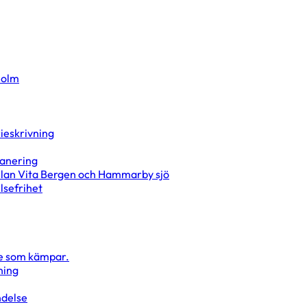
holm
rieskrivning
lanering
ellan Vita Bergen och Hammarby sjö
lsefrihet
de som kämpar.
tning
ndelse